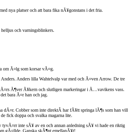
ed nya platser och att bara fika nÃ¥gonstans i det fria.
elljus och varningsblinkers.
rna om Ã¤lg som korsar vÃ¤g.
 Anders. Anders lilla Wahtelvalp var med och Ã¤ven Arrow. De tre
vÃ¤rs Ã¶ver Ã¥kern och slutligen markeringar i Ã…vavikens vass.
det bara Ã¤r han och jag.
 dÃ¤r. Cobber som inte direktÂ har fÃ¥tt springa lÃ¶s som han vill
e fick doppa och svalka magarna lite.
tyvÃ¤rr inte sÃ¥ av en och annan anledning sÃ¥ vi hade en riktig
l som gÃ¤llde. Ganska skÃ¶nt emellanÃ¥t!