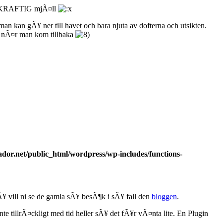
 av KRAFTIG mjÃ¤ll
n kan gÃ¥ ner till havet och bara njuta av dofterna och utsikten.
ch nÃ¤r man kom tillbaka
dor.net/public_html/wordpress/wp-includes/functions-
 vill ni se de gamla sÃ¥ besÃ¶k i sÃ¥ fall den
bloggen
.
inte tillrÃ¤ckligt med tid heller sÃ¥ det fÃ¥r vÃ¤nta lite. En Plugin