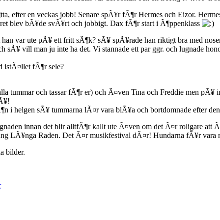
a, efter en veckas jobb! Senare spÃ¥r fÃ¶r Hermes och Eizor. Hermes 
ret blev bÃ¥de svÃ¥rt och jobbigt. Dax fÃ¶r start i Ã¶ppenklass
att han var ute pÃ¥ ett fritt sÃ¶k? sÃ¥ spÃ¥rade han riktigt bra med n
 sÃ¥ vill man ju inte ha det. Vi stannade ett par ggr. och lugnade ho
istÃ¤llet fÃ¶r sele?
lla tummar och tassar fÃ¶r er) och Ã¤ven Tina och Freddie men pÃ¥ in
sÃ¥!
Ã¶n i helgen sÃ¥ tummarna lÃ¤r vara blÃ¥a och bortdomnade efter de
gnaden innan det blir alltfÃ¶r kallt ute Ã¤ven om det Ã¤r roligare att Ã
ang LÃ¥nga Raden. Det Ã¤r musikfestival dÃ¤r! Hundarna fÃ¥r vara 
a bilder.
r