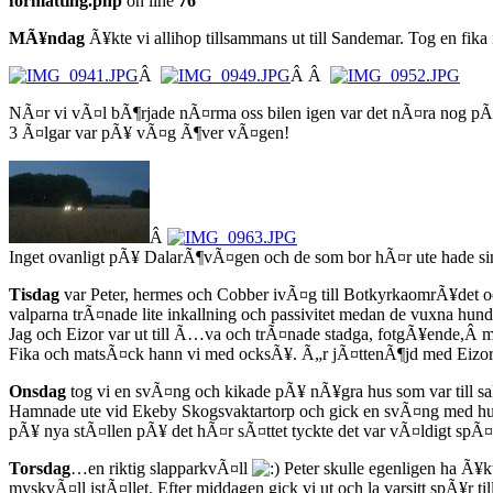
formatting.php
on line
76
MÃ¥ndag
Ã¥kte vi allihop tillsammans ut till Sandemar. Tog en fika
Â
Â Â
NÃ¤r vi vÃ¤l bÃ¶rjade nÃ¤rma oss bilen igen var det nÃ¤ra nog pÃ¥ 
3 Ã¤lgar var pÃ¥ vÃ¤g Ã¶ver vÃ¤gen!
Â
Inget ovanligt pÃ¥ DalarÃ¶vÃ¤gen och de som bor hÃ¤r ute hade sin
Tisdag
var Peter, hermes och Cobber ivÃ¤g till BotkyrkaomrÃ¥det o
valparna trÃ¤nade lite inkallning och passivitet medan de vuxna hun
Jag och Eizor var ut till Ã…va och trÃ¤nade stadga, fotgÃ¥ende,Â 
Fika och matsÃ¤ck hann vi med ocksÃ¥. Ã„r jÃ¤ttenÃ¶jd med Eizor o
Onsdag
tog vi en svÃ¤ng och kikade pÃ¥ nÃ¥gra hus som var till sa
Hamnade ute vid Ekeby Skogsvaktartorp och gick en svÃ¤ng med hunda
pÃ¥ nya stÃ¤llen pÃ¥ det hÃ¤r sÃ¤ttet tyckte det var vÃ¤ldigt spÃ
Torsdag
…en riktig slapparkvÃ¤ll
Peter skulle egenligen ha Ã¥k
myskvÃ¤ll istÃ¤llet. Efter middagen gick vi ut och la varsitt spÃ¥r