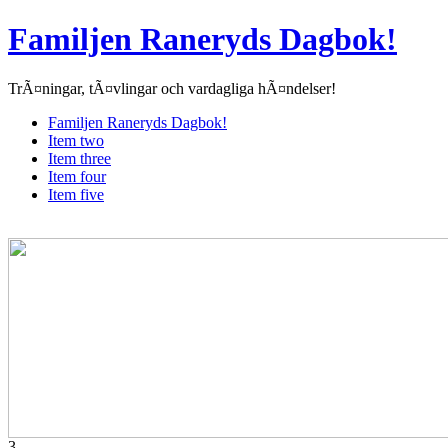
Familjen Raneryds Dagbok!
TrÃ¤ningar, tÃ¤vlingar och vardagliga hÃ¤ndelser!
Familjen Raneryds Dagbok!
Item two
Item three
Item four
Item five
3