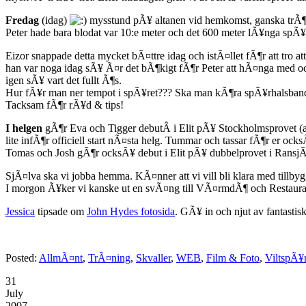
Fredag
(idag)
mysstund pÃ¥ altanen vid hemkomst, ganska trÃ¶tt
Peter hade bara blodat var 10:e meter och det 600 meter lÃ¥nga spÃ¥
Eizor snappade detta mycket bÃ¤ttre idag och istÃ¤llet fÃ¶r att tro 
han var noga idag sÃ¥ Ã¤r det bÃ¶kigt fÃ¶r Peter att hÃ¤nga med och
igen sÃ¥ vart det fullt Ã¶s.
Hur fÃ¥r man ner tempot i spÃ¥ret??? Ska man kÃ¶ra spÃ¥rhalsband 
Tacksam fÃ¶r rÃ¥d & tips!
I helgen
gÃ¶r Eva och Tigger debutÂ i Elit pÃ¥ Stockholmsprovet (a
lite infÃ¶r officiell start nÃ¤sta helg. Tummar och tassar fÃ¶r er ock
Tomas och Josh gÃ¶r ocksÃ¥ debut i Elit pÃ¥ dubbelprovet i Ransj
SjÃ¤lva ska vi jobba hemma. KÃ¤nner att vi vill bli klara med tillbyg
I morgon Ã¥ker vi kanske ut en svÃ¤ng till VÃ¤rmdÃ¶ och Restaur
Jessica
tipsade om
John Hydes fotosida
. GÃ¥ in och njut av fantastisk
Posted:
AllmÃ¤nt
,
TrÃ¤ning
,
Skvaller
,
WEB
,
Film & Foto
,
ViltspÃ¥
31
July
2007