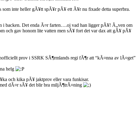
som inte heller gÃ¥tt spÃ¥r pÃ¥ ett Ã¥r nu fixade detta superbra.
osen i backen. Det enda Ã¤r farten….oj vad han ligger pÃ¥! Ã„ven om
nom och gav honom lite vatten men sÃ¥ fort det var dax att gÃ¥ pÃ¥
officiellt prov i SSRK SÃ¶rmlands regi fÃ¶r att “kÃ¤nna av lÃ¤get”
nna helg
¥ka och kika pÃ¥ jaktprov eller vara funkisar.
med dÃ¤r sÃ¥ det blir bra miljÃ¶trÃ¤ning