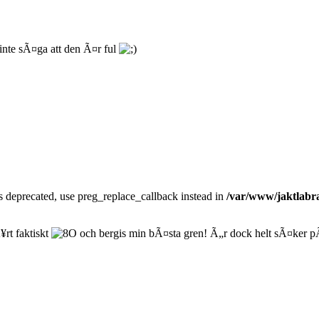
nte sÃ¤ga att den Ã¤r ful
is deprecated, use preg_replace_callback instead in
/var/www/jaktlabra
¥rt faktiskt
och bergis min bÃ¤sta gren! Ã„r dock helt sÃ¤ker pÃ