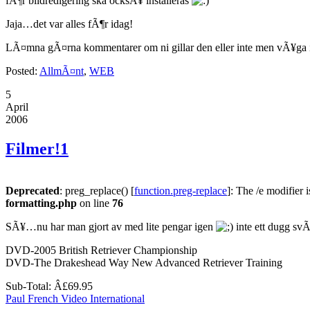
fÃ¶r bildredigering ska ocksÃ¥ installeras
Jaja…det var alles fÃ¶r idag!
LÃ¤mna gÃ¤rna kommentarer om ni gillar den eller inte men vÃ¥ga i
Posted:
AllmÃ¤nt
,
WEB
5
April
2006
Filmer!
1
Deprecated
: preg_replace() [
function.preg-replace
]: The /e modifier 
formatting.php
on line
76
SÃ¥…nu har man gjort av med lite pengar igen
inte ett dugg svÃ
DVD-2005 British Retriever Championship
DVD-The Drakeshead Way New Advanced Retriever Training
Sub-Total: Â£69.95
Paul French Video International