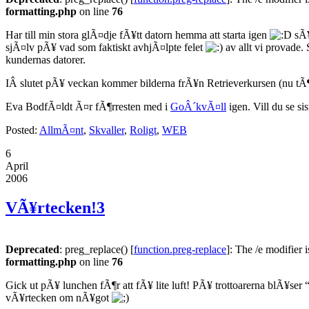
formatting.php
on line
76
Har till min stora glÃ¤dje fÃ¥tt datorn hemma att starta igen
sÃ¥
sjÃ¤lv pÃ¥ vad som faktiskt avhjÃ¤lpte felet
av allt vi provade.
kundernas datorer.
IÂ slutet pÃ¥ veckan kommer bilderna frÃ¥n Retrieverkursen (nu tÃ¶
Eva BodfÃ¤ldt Ã¤r fÃ¶rresten med i
GoÂ´kvÃ¤ll
igen. Vill du se s
Posted:
AllmÃ¤nt
,
Skvaller
,
Roligt
,
WEB
6
April
2006
VÃ¥rtecken!
3
Deprecated
: preg_replace() [
function.preg-replace
]: The /e modifier 
formatting.php
on line
76
Gick ut pÃ¥ lunchen fÃ¶r att fÃ¥ lite luft! PÃ¥ trottoarerna blÃ¥s
vÃ¥rtecken om nÃ¥got