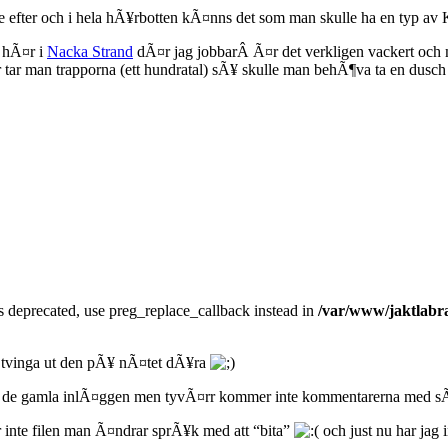
imme efter och i hela hÃ¥rbotten kÃ¤nns det som man skulle ha en typ
 hÃ¤r i
Nacka Strand
dÃ¤r jag jobbarÂ Ã¤r det verkligen vackert och ma
¶r tar man trapporna (ett hundratal) sÃ¥ skulle man behÃ¶va ta en dus
is deprecated, use preg_replace_callback instead in
/var/www/jaktlabra
 tvinga ut den pÃ¥ nÃ¤tet dÃ¥ra
in de gamla inlÃ¤ggen men tyvÃ¤rr kommer inte kommentarerna med sÃ¥
 inte filen man Ã¤ndrar sprÃ¥k med att “bita”
och just nu har jag 