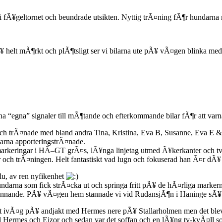
 i fÃ¥geltornet och beundrade utsikten. Nyttig trÃ¤ning fÃ¶r hundarna m
helt mÃ¶rkt och plÃ¶tsligt ser vi bilarna ute pÃ¥ vÃ¤gen blinka med h
a “egna” signaler till mÃ¶tande och efterkommande bilar fÃ¶r att va
ch trÃ¤nade med bland andra Tina, Kristina, Eva B, Susanne, Eva E &
darna apporteringstrÃ¤nade.
markeringar i HÃ–GT grÃ¤s, lÃ¥nga linjetag utmed Ã¥kerkanter och t
ch trÃ¤ningen. Helt fantastiskt vad lugn och fokuserad han Ã¤r dÃ¥ 
lu, av ren nyfikenhet
rna som fick strÃ¤cka ut och springa fritt pÃ¥ de hÃ¤rliga markerna
¤nnande. PÃ¥ vÃ¤gen hem stannade vi vid RudansjÃ¶n i Haninge sÃ¥ d
t ivÃ¤g pÃ¥ andjakt med Hermes nere pÃ¥ Stallarholmen men det blev 
 till Hermes och Eizor och sedan var det soffan och en lÃ¥ng tv-kvÃ¤l