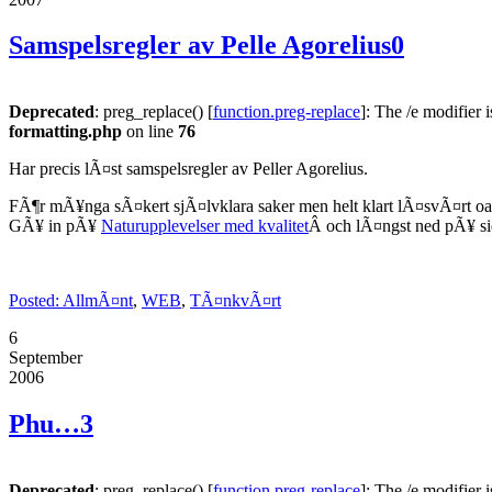
Samspelsregler av Pelle Agorelius
0
Deprecated
: preg_replace() [
function.preg-replace
]: The /e modifier 
formatting.php
on line
76
Har precis lÃ¤st samspelsregler av Peller Agorelius.
FÃ¶r mÃ¥nga sÃ¤kert sjÃ¤lvklara saker men helt klart lÃ¤svÃ¤rt oav
GÃ¥ in pÃ¥
Naturupplevelser med kvalitet
Â och lÃ¤ngst ned pÃ¥ sid
Posted:
AllmÃ¤nt
,
WEB
,
TÃ¤nkvÃ¤rt
6
September
2006
Phu…
3
Deprecated
: preg_replace() [
function.preg-replace
]: The /e modifier 