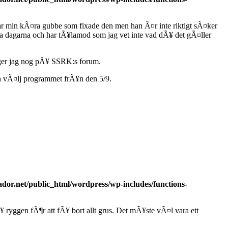
ar min kÃ¤ra gubbe som fixade den men han Ã¤r inte riktigt sÃ¤ker
la dagarna och har tÃ¥lamod som jag vet inte vad dÃ¥ det gÃ¤ller
gger jag nog pÃ¥ SSRK:s forum.
ch vÃ¤lj programmet frÃ¥n den 5/9.
dor.net/public_html/wordpress/wp-includes/functions-
ryggen fÃ¶r att fÃ¥ bort allt grus. Det mÃ¥ste vÃ¤l vara ett