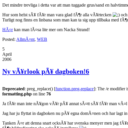
Det mindre trevliga i detta var att man tuggade grus/sand en halvt
Hur som helst sÃ¥ fÃ¥r man vara glad fÃ¶r alla vÃ¥rtecken
och
Turligt nog finns en linbana som man kan ta sig upp tillbaka med fÃ
HÃ¤r
kan man lÃ¤sa lite mer om Nacka Strand!
Posted:
AllmÃ¤nt
,
WEB
5
April
2006
Ny vÃ¥rlook pÃ¥ dagboken!
6
Deprecated
: preg_replace() [
function.preg-replace
]: The /e modifier 
formatting.php
on line
76
Ja fÃ¥r man inte nÃ¥gon vÃ¥r pÃ¥ annat sÃ¤tt sÃ¥ fÃ¥r man vÃ¤l
Jag har ju flyttat in dagboken nu pÃ¥ egna domÃ¤nen och har lagt 
Tanken Ã¤r att denna snart ocksÃ¥ har svenska menyer men jag fÃ¥r