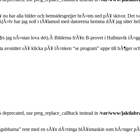
 nu har alla bilder och hemsidesgrejjer brÃ¤nts ned pÃ¥ skivor. Det v
 SjÃ¤lv har jag noll i tÃ¥lamod med datorerna hemma dÃ¥ jag sitter he
rs jag nÃ¤stan lova det).Â Bilderna frÃ¥n B-provet i Hallstavik lÃ¤
ista avsnittet sÃ¥ klicka pÃ¥ lÃ¤nken “se program” uppe till hÃ¶ger o
is deprecated, use preg_replace_callback instead in
/var/www/jaktlabra
er “gubbarna” rent med en sÃ¥n dÃ¤ringa blÃ¥smaskin som hÃ¤nger pÃ¥ 