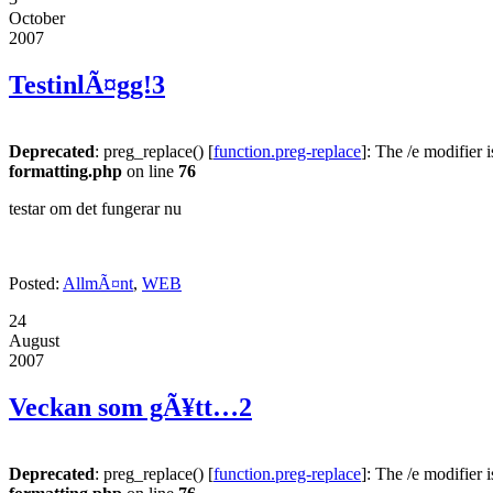
October
2007
TestinlÃ¤gg!
3
Deprecated
: preg_replace() [
function.preg-replace
]: The /e modifier 
formatting.php
on line
76
testar om det fungerar nu
Posted:
AllmÃ¤nt
,
WEB
24
August
2007
Veckan som gÃ¥tt…
2
Deprecated
: preg_replace() [
function.preg-replace
]: The /e modifier 