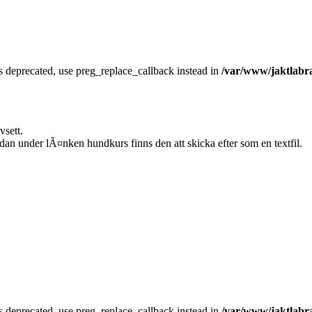
is deprecated, use preg_replace_callback instead in
/var/www/jaktlabra
sett.
an under lÃ¤nken hundkurs finns den att skicka efter som en textfil.
is deprecated, use preg_replace_callback instead in
/var/www/jaktlabra