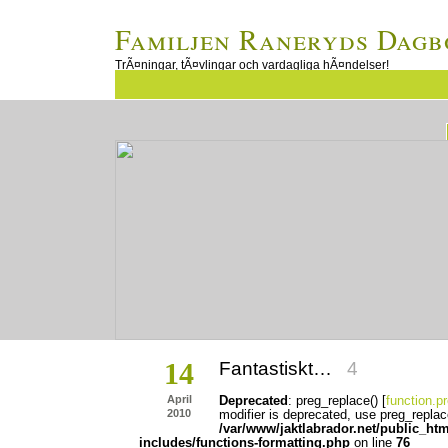
Familjen Raneryds Dagb
TrÃ¤ningar, tÃ¤vlingar och vardagliga hÃ¤ndelser!
14
Fantastiskt…
4
April
Deprecated
: preg_replace() [
function.p
2010
modifier is deprecated, use preg_replac
/var/www/jaktlabrador.net/public_ht
includes/functions-formatting.php
on line
76