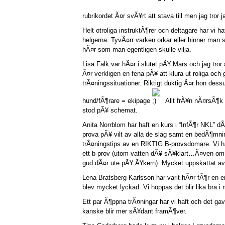
rubrikordet Ã¤r svÃ¥rt att stava till men jag tror ja
Helt otroliga instruktÃ¶rer och deltagare har vi h
helgerna. TyvÃ¤rr varken orkar eller hinner man
hÃ¤r som man egentligen skulle vilja.
Lisa Falk var hÃ¤r i slutet pÃ¥ Mars och jag tror 
Ã¤r verkligen en fena pÃ¥ att klura ut roliga och
trÃ¤ningssituationer. Riktigt duktig Ã¤r hon des
hund/fÃ¶rare = ekipage
Allt frÃ¥n nÃ¤rsÃ¶k t
stod pÃ¥ schemat.
Anita Norrblom har haft en kurs i “InfÃ¶r NKL” dÃ
prova pÃ¥ vilt av alla de slag samt en bedÃ¶mni
trÃ¤ningstips av en RIKTIG B-provsdomare. Vi ha
ett b-prov (utom vatten dÃ¥ sÃ¥klart…Ã¤ven om
gud dÃ¤r ute pÃ¥ Ã¥kern). Mycket uppskattat av 
Lena Bratsberg-Karlsson har varit hÃ¤r fÃ¶r en 
blev mycket lyckad. Vi hoppas det blir lika bra i
Ett par Ã¶ppna trÃ¤ningar har vi haft och det ga
kanske blir mer sÃ¥dant framÃ¶ver.