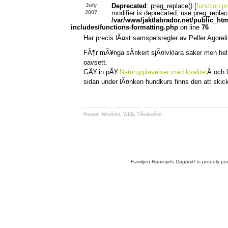
July
Deprecated
: preg_replace() [
function.p
2007
modifier is deprecated, use preg_replac
/var/www/jaktlabrador.net/public_ht
includes/functions-formatting.php
on line
76
Har precis lÃ¤st samspelsregler av Peller Agoreli
FÃ¶r mÃ¥nga sÃ¤kert sjÃ¤lvklara saker men helt
oavsett.
GÃ¥ in pÃ¥
Naturupplevelser med kvalitet
Â och 
sidan under lÃ¤nken hundkurs finns den att skicka
Posted:
AllmÃ¤nt
,
WEB
,
TÃ¤nkvÃ¤rt
Familjen Raneryds Dagbok!
is proudly p