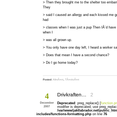
> Then they brought me to the shelter too emba
They
> said I caused an allergy and each kissed me g
had
> classes when I was just a pup Then IÂ´d have 
when I
> was all grown up.
> You only have one day left, I heard a worker sa
> Does that mean I have a second chance?
> Do I go home today?
Posted:
AllmÃ¤nt
,
TÃ¤nkvÃ¤rt
4
Drivkraften…
2
December
Deprecated
: preg_replace() [
function.p
2007
modifier is deprecated, use preg_replac
/var/www/jaktlabrador.net/public_ht
includes/functions-formatting.php
on line
76