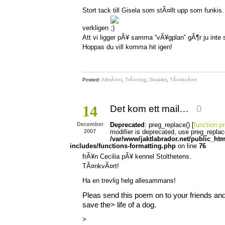
Stort tack till Gisela som stÃ¤llt upp som funkis
verkligen
Att vi ligger pÃ¥ samma “vÃ¥gplan” gÃ¶r ju inte
Hoppas du vill komma hit igen!
Posted:
AllmÃ¤nt
,
TrÃ¤ning
,
Skvaller
,
TÃ¤nkvÃ¤rt
14
Det kom ett mail…
0
December
Deprecated
: preg_replace() [
function.p
2007
modifier is deprecated, use preg_replac
/var/www/jaktlabrador.net/public_ht
includes/functions-formatting.php
on line
76
frÃ¥n Cecilia pÃ¥ kennel Stolthetens.
TÃ¤nkvÃ¤rt!
Ha en trevlig helg allesammans!
Pleas send this poem on to your friends and
save the
> life of a dog.
>