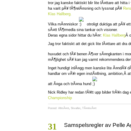
tror jag kanske faktiskt blir lite lÃ¤ttare att hitta 
ha varit pÃ¥ fÃ¶relÃ¤sning och lyssnat pÃ¥
Rena
Klas Hallberg.
Vilka mÃ¤nniskor
otroligt duktiga att pÃ¥ ett
sÃ¤tt fÃ¶rmedla sina tankar och visioner.
Deras egna sidor hittar du hÃ¤r:
Klas Hallberg
Â 
Jag tror faktiskt att det gick lite lÃ¤ttare att dra
huvudet och fÃ¥ benen Ã¶ver sÃ¤ngkanten i mo
mÃ¶jlighet sÃ¥ kan jag varmt rekommendera den
Inget hundigt inlÃ¤gg men kanske lite Ã¤ndÃ¥ d
handlar om vÃ¥r egen instÃ¤llning, ambition,Â att
att Ã¤ga och trÃ¤na hund
Nick Ridley har redan fÃ¥tt upp bilder frÃ¥n dag 
Championship
Posted:
AllmÃ¤nt
,
Skvaller
,
TÃ¤nkvÃ¤rt
31
Samspelsregler av Pelle A