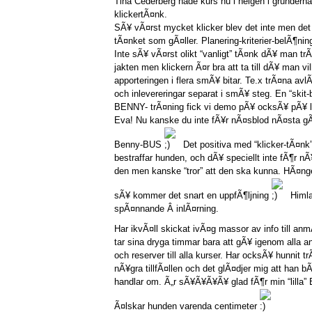
Tina Cederberg hade kurs nu i helgen i grunderna 
klickertÃ¤nk.
SÃ¥ vÃ¤rst mycket klicker blev det inte men det
tÃ¤nket som gÃ¤ller. Planering-kriterier-belÃ¶nin
Inte sÃ¥ vÃ¤rst olikt “vanligt” tÃ¤nk dÃ¥ man tr
jakten men klickern Ã¤r bra att ta till dÃ¥ man vil
apporteringen i flera smÃ¥ bitar. Te.x trÃ¤na avl
och inlevereringar separat i smÃ¥ steg. En “ski
BENNY- trÃ¤ning fick vi demo pÃ¥ ocksÃ¥ pÃ¥ 
Eva! Nu kanske du inte fÃ¥r nÃ¤sblod nÃ¤sta gÃ
Benny-BUS
Det positiva med “klicker-tÃ¤nk”
bestraffar hunden, och dÃ¥ speciellt inte fÃ¶r nÃ
den men kanske “tror” att den ska kunna. HÃ¤ng
sÃ¥ kommer det snart en uppfÃ¶ljning
Himla
spÃ¤nnande Â inlÃ¤rning.
Har ikvÃ¤ll skickat ivÃ¤g massor av info till an
tar sina dryga timmar bara att gÃ¥ igenom alla
och reserver till alla kurser. Har ocksÃ¥ hunnit 
nÃ¥gra tillfÃ¤llen och det glÃ¤djer mig att han bÃ
handlar om. Ã„r sÃ¥Ã¥Ã¥Ã¥ glad fÃ¶r min “lilla
Ã¤lskar hunden varenda centimeter