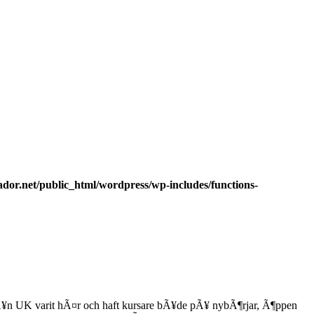
dor.net/public_html/wordpress/wp-includes/functions-
 frÃ¥n UK varit hÃ¤r och haft kursare bÃ¥de pÃ¥ nybÃ¶rjar, Ã¶ppen