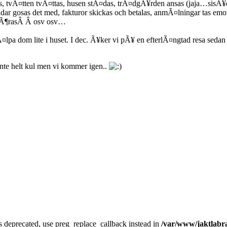
s, tvÃ¤tten tvÃ¤ttas, husen stÃ¤das, trÃ¤dgÃ¥rden ansas (jaja…sisÃ¥
ndar gosas det med, fakturor skickas och betalas, anmÃ¤lningar tas em
 gÃ¶rasÂ Â osv osv…
Ã¤lpa dom lite i huset. I dec. Ã¥ker vi pÃ¥ en efterlÃ¤ngtad resa se
nte helt kul men vi kommer igen..
is deprecated, use preg_replace_callback instead in
/var/www/jaktlabra