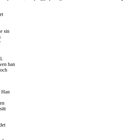
et
e sin
n
r
l.
ven han
 och
. Han
Den
itt
det