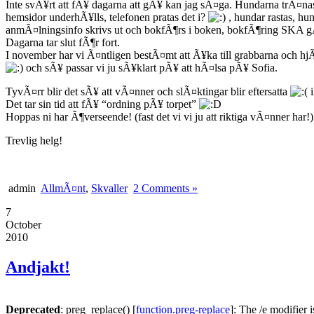
Inte svÃ¥rt att fÃ¥ dagarna att gÃ¥ kan jag sÃ¤ga. Hundarna trÃ¤na
hemsidor underhÃ¥lls, telefonen pratas det i?
, hundar rastas, hu
anmÃ¤lningsinfo skrivs ut och bokfÃ¶rs i boken, bokfÃ¶ring SKA
Dagarna tar slut fÃ¶r fort.
I november har vi Ã¤ntligen bestÃ¤mt att Ã¥ka till grabbarna och hj
och sÃ¥ passar vi ju sÃ¥klart pÃ¥ att hÃ¤lsa pÃ¥ Sofia.
TyvÃ¤rr blir det sÃ¥ att vÃ¤nner och slÃ¤ktingar blir eftersatta
i
Det tar sin tid att fÃ¥ “ordning pÃ¥ torpet”
Hoppas ni har Ã¶verseende! (fast det vi vi ju att riktiga vÃ¤nner har!)
Trevlig helg!
admin
AllmÃ¤nt
,
Skvaller
2 Comments »
7
October
2010
Andjakt!
Deprecated
: preg_replace() [
function.preg-replace
]: The /e modifier 