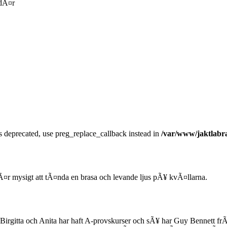
 dÃ¤r
is deprecated, use preg_replace_callback instead in
/var/www/jaktlabra
Ã¤r mysigt att tÃ¤nda en brasa och levande ljus pÃ¥ kvÃ¤llarna.
r. Birgitta och Anita har haft A-provskurser och sÃ¥ har Guy Bennett