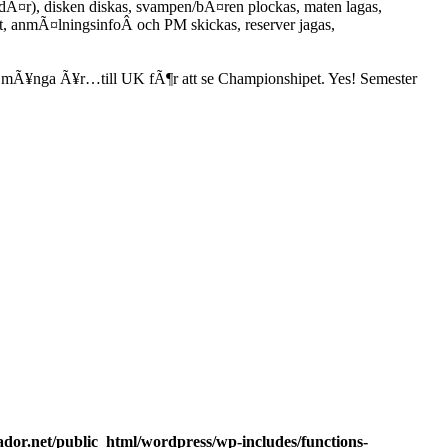
dÃ¤r), disken diskas, svampen/bÃ¤ren plockas, maten lagas,
ot, anmÃ¤lningsinfoÂ och PM skickas, reserver jagas,
dan mÃ¥nga Ã¥r…till UK fÃ¶r att se Championshipet. Yes! Semester
dor.net/public_html/wordpress/wp-includes/functions-