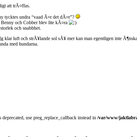
gt att trÃ¤ffas.
y tycktes undra “vaad Ã¤r det dÃ¤r”?
de Benny och Cobber blev lite kÃ¤ra
 storlek och snabbhet.
Ã¶g klar luft och strÃ¥lande sol sÃ¥ mer kan man egentligen inte Ã¶nska
runda med hundarna.
is deprecated, use preg_replace_callback instead in
/var/www/jaktlabra