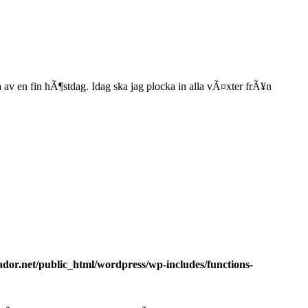
 av en fin hÃ¶stdag. Idag ska jag plocka in alla vÃ¤xter frÃ¥n
dor.net/public_html/wordpress/wp-includes/functions-