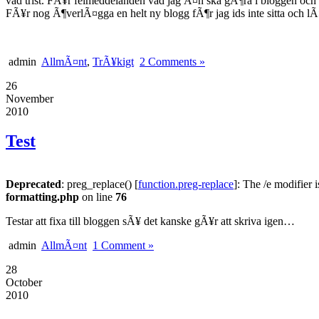
vad trist. FÃ¥r felmeddelanden vad jag Ã¤n ska gÃ¶ra i bloggen och e
FÃ¥r nog Ã¶verlÃ¤gga en helt ny blogg fÃ¶r jag ids inte sitta och lÃ
admin
AllmÃ¤nt
,
TrÃ¥kigt
2 Comments »
26
November
2010
Test
Deprecated
: preg_replace() [
function.preg-replace
]: The /e modifier 
formatting.php
on line
76
Testar att fixa till bloggen sÃ¥ det kanske gÃ¥r att skriva igen…
admin
AllmÃ¤nt
1 Comment »
28
October
2010