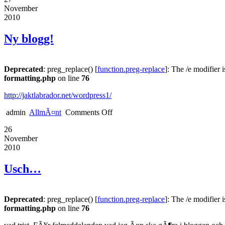
November
2010
Ny blogg!
Deprecated
: preg_replace() [
function.preg-replace
]: The /e modifier 
formatting.php
on line
76
http://jaktlabrador.net/wordpress1/
admin
AllmÃ¤nt
Comments Off
26
November
2010
Usch…
Deprecated
: preg_replace() [
function.preg-replace
]: The /e modifier 
formatting.php
on line
76