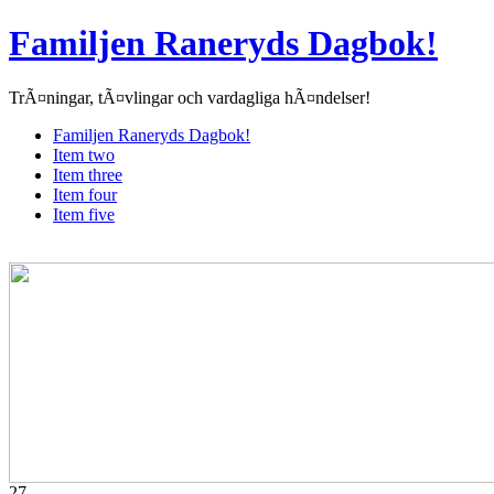
Familjen Raneryds Dagbok!
TrÃ¤ningar, tÃ¤vlingar och vardagliga hÃ¤ndelser!
Familjen Raneryds Dagbok!
Item two
Item three
Item four
Item five
27