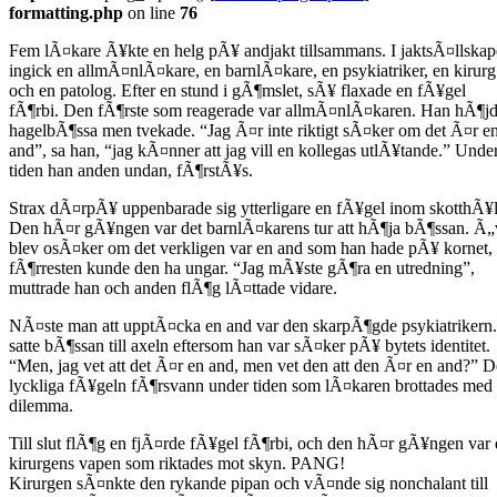
formatting.php
on line
76
Fem lÃ¤kare Ã¥kte en helg pÃ¥ andjakt tillsammans. I jaktsÃ¤llskap
ingick en allmÃ¤nlÃ¤kare, en barnlÃ¤kare, en psykiatriker, en kirurg
och en patolog. Efter en stund i gÃ¶mslet, sÃ¥ flaxade en fÃ¥gel
fÃ¶rbi. Den fÃ¶rste som reagerade var allmÃ¤nlÃ¤karen. Han hÃ¶jd
hagelbÃ¶ssa men tvekade. “Jag Ã¤r inte riktigt sÃ¤ker om det Ã¤r e
and”, sa han, “jag kÃ¤nner att jag vill en kollegas utlÃ¥tande.” Unde
tiden han anden undan, fÃ¶rstÃ¥s.
Strax dÃ¤rpÃ¥ uppenbarade sig ytterligare en fÃ¥gel inom skotthÃ¥l
Den hÃ¤r gÃ¥ngen var det barnlÃ¤karens tur att hÃ¶ja bÃ¶ssan. Ã„
blev osÃ¤ker om det verkligen var en and som han hade pÃ¥ kornet,
fÃ¶rresten kunde den ha ungar. “Jag mÃ¥ste gÃ¶ra en utredning”,
muttrade han och anden flÃ¶g lÃ¤ttade vidare.
NÃ¤ste man att upptÃ¤cka en and var den skarpÃ¶gde psykiatrikern
satte bÃ¶ssan till axeln eftersom han var sÃ¤ker pÃ¥ bytets identitet.
“Men, jag vet att det Ã¤r en and, men vet den att den Ã¤r en and?” 
lyckliga fÃ¥geln fÃ¶rsvann under tiden som lÃ¤karen brottades med s
dilemma.
Till slut flÃ¶g en fjÃ¤rde fÃ¥gel fÃ¶rbi, och den hÃ¤r gÃ¥ngen var 
kirurgens vapen som riktades mot skyn. PANG!
Kirurgen sÃ¤nkte den rykande pipan och vÃ¤nde sig nonchalant till