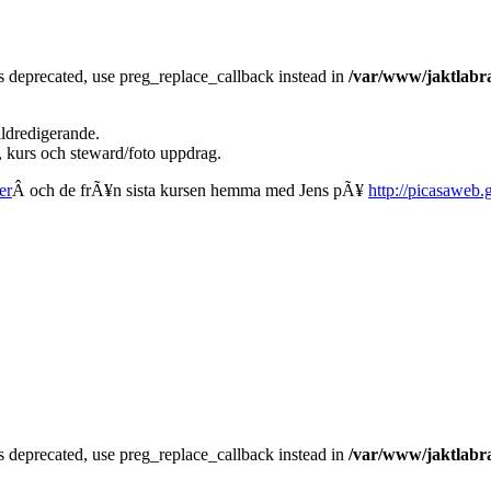
is deprecated, use preg_replace_callback instead in
/var/www/jaktlabra
ildredigerande.
 kurs och steward/foto uppdrag.
er
Â och de frÃ¥n sista kursen hemma med Jens pÃ¥
http://picasaweb.
is deprecated, use preg_replace_callback instead in
/var/www/jaktlabra