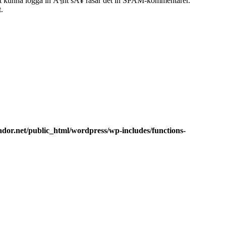
 att kunna logga in Ã¶ht sÃ¥ rasar det in SPAM-kommentarer.
.
dor.net/public_html/wordpress/wp-includes/functions-