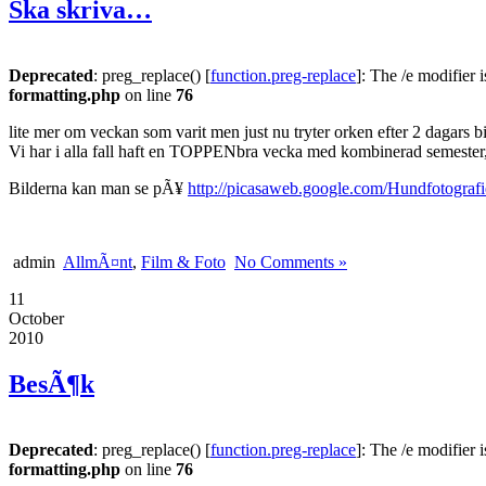
Ska skriva…
Deprecated
: preg_replace() [
function.preg-replace
]: The /e modifier 
formatting.php
on line
76
lite mer om veckan som varit men just nu tryter orken efter 2 dagars b
Vi har i alla fall haft en TOPPENbra vecka med kombinerad semester,
Bilderna kan man se pÃ¥
http://picasaweb.google.com/Hundfotografi
admin
AllmÃ¤nt
,
Film & Foto
No Comments »
11
October
2010
BesÃ¶k
Deprecated
: preg_replace() [
function.preg-replace
]: The /e modifier 
formatting.php
on line
76