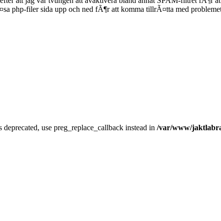
fter att jag var tvungen att avaktivera bland annat SPAM-filtret fÃ¶r
¤sa php-filer sida upp och ned fÃ¶r att komma tillrÃ¤tta med problemet
is deprecated, use preg_replace_callback instead in
/var/www/jaktlabra