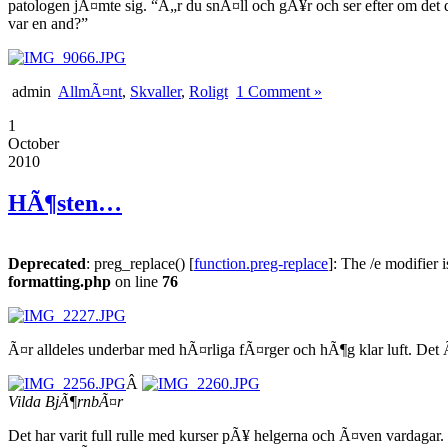
patologen jÃ¤mte sig. “Ã„r du snÃ¤ll och gÃ¥r och ser efter om det
var en and?”
admin
AllmÃ¤nt
,
Skvaller
,
Roligt
1 Comment »
1
October
2010
HÃ¶sten…
Deprecated
: preg_replace() [
function.preg-replace
]: The /e modifier 
formatting.php
on line
76
Ã¤r alldeles underbar med hÃ¤rliga fÃ¤rger och hÃ¶g klar luft. Det 
Â
Vilda BjÃ¶rnbÃ¤r
Det har varit full rulle med kurser pÃ¥ helgerna och Ã¤ven vardaga