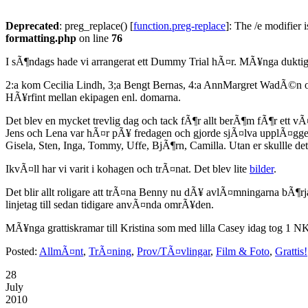
Deprecated
: preg_replace() [
function.preg-replace
]: The /e modifier 
formatting.php
on line
76
I sÃ¶ndags hade vi arrangerat ett Dummy Trial hÃ¤r. MÃ¥nga duktiga h
2:a kom Cecilia Lindh, 3;a Bengt Bernas, 4:a AnnMargret WadÃ©n 
HÃ¥rfint mellan ekipagen enl. domarna.
Det blev en mycket trevlig dag och tack fÃ¶r allt berÃ¶m fÃ¶r ett vÃ
Jens och Lena var hÃ¤r pÃ¥ fredagen och gjorde sjÃ¤lva upplÃ¤gget o
Gisela, Sten, Inga, Tommy, Uffe, BjÃ¶rn, Camilla. Utan er skullle de
IkvÃ¤ll har vi varit i kohagen och trÃ¤nat. Det blev lite
bilder
.
Det blir allt roligare att trÃ¤na Benny nu dÃ¥ avlÃ¤mningarna bÃ¶r
linjetag till sedan tidigare anvÃ¤nda omrÃ¥den.
MÃ¥nga grattiskramar till Kristina som med lilla Casey idag tog 1 N
Posted:
AllmÃ¤nt
,
TrÃ¤ning
,
Prov/TÃ¤vlingar
,
Film & Foto
,
Grattis!
28
July
2010