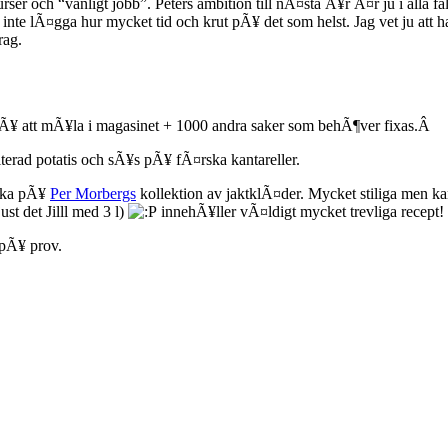
r och “vanligt jobb”. Peters ambition till nÃ¤sta Ã¥r Ã¤r ju i alla fa
nte lÃ¤gga hur mycket tid och krut pÃ¥ det som helst. Jag vet ju att ha
rag.
 pÃ¥ att mÃ¥la i magasinet + 1000 andra saker som behÃ¶ver fixas.Â
terad potatis och sÃ¥s pÃ¥ fÃ¤rska kantareller.
kika pÃ¥
Per Morbergs
kollektion av jaktklÃ¤der. Mycket stiliga men k
ust det Jilll med 3 l)
innehÃ¥ller vÃ¤ldigt mycket trevliga recept!
t pÃ¥ prov.