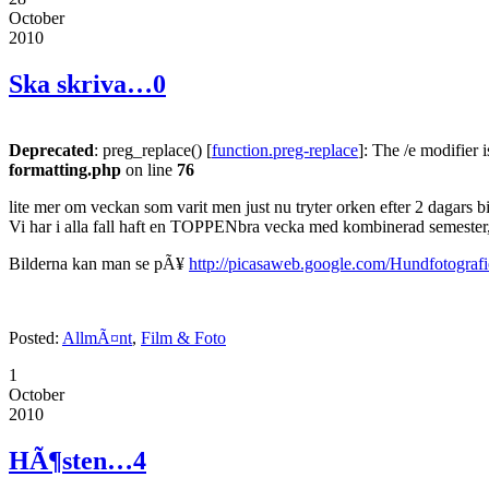
October
2010
Ska skriva…
0
Deprecated
: preg_replace() [
function.preg-replace
]: The /e modifier 
formatting.php
on line
76
lite mer om veckan som varit men just nu tryter orken efter 2 dagars b
Vi har i alla fall haft en TOPPENbra vecka med kombinerad semester,
Bilderna kan man se pÃ¥
http://picasaweb.google.com/Hundfotografi
Posted:
AllmÃ¤nt
,
Film & Foto
1
October
2010
HÃ¶sten…
4