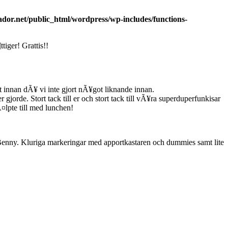
dor.net/public_html/wordpress/wp-includes/functions-
iger! Grattis!!
st innan dÃ¥ vi inte gjort nÃ¥got liknande innan.
de. Stort tack till er och stort tack till vÃ¥ra superduperfunkisar
lpte till med lunchen!
Benny. Kluriga markeringar med apportkastaren och dummies samt lite