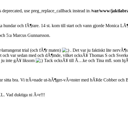
is deprecated, use preg_replace_callback instead in
/var/www/jaktlabra
undar och fÃ¶rare. 14 st. kom till start och vann gjorde Monica LÃ¶tt
och 5:a Marcus Gunnarsson.
¤larrangerat trial (och fÃ¶r maten)
. Det var ju faktiskt lite nervÃ¶
ch var sedan med och dÃ¶mde, vilket ocksÃ¥ Thomas S och Sverker gjor
t ju inte gÃ¥ liksom
Tack ocksÃ¥ till Ã…ke och Tina mfl. som hjÃ¤
jar sitta bra. Vi trÃ¤nade ut-hÃ¶ger-vÃ¤nster med bÃ¥de Cobber och 
KL. Vad duktiga ni Ã¤r!!!