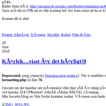
gÃ¥tt.
Bilder finns hÃ¤r:
http://picasaweb.google.com/Retrievertraining
Tack snÃ¤lla ni fÃ¶r att ni ville komma hit! Ser fram emot att ha er 
Kramar till er alla!
Posted:
AllmÃ¤nt
,
TrÃ¤ning
,
Skvaller
,
Roligt
,
Film & Foto
28
June
2010
KÃ¤rlek…visst Ã¤r det hÃ¤rligt!
0
Deprecated
: preg_replace() [
function.preg-replace
]: The /e modifier 
formatting.php
on line
76
Oavsett om det handlar om mÃ¤nniskor eller djur sÃ¥ Ã¤r riktig k
och kanske fÃ¥ fÃ¶runnat? AlltsÃ¥ sÃ¥dan RIKTIG vÃ¤nskap…
Min favoritsÃ¥ng av Nils Ferlin kommer nedan. VÃ¤nnen som hade tu