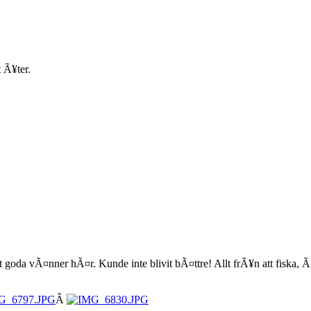
t Ã¥ter.
a vÃ¤nner hÃ¤r. Kunde inte blivit bÃ¤ttre! Allt frÃ¥n att fiska, Ã¤t
Â