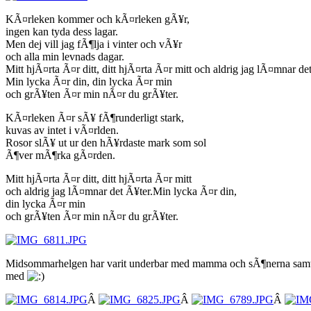
KÃ¤rleken kommer och kÃ¤rleken gÃ¥r,
ingen kan tyda dess lagar.
Men dej vill jag fÃ¶lja i vinter och vÃ¥r
och alla min levnads dagar.
Mitt hjÃ¤rta Ã¤r ditt, ditt hjÃ¤rta Ã¤r mitt och aldrig jag lÃ¤mnar de
Min lycka Ã¤r din, din lycka Ã¤r min
och grÃ¥ten Ã¤r min nÃ¤r du grÃ¥ter.
KÃ¤rleken Ã¤r sÃ¥ fÃ¶runderligt stark,
kuvas av intet i vÃ¤rlden.
Rosor slÃ¥ ut ur den hÃ¥rdaste mark som sol
Ã¶ver mÃ¶rka gÃ¤rden.
Mitt hjÃ¤rta Ã¤r ditt, ditt hjÃ¤rta Ã¤r mitt
och aldrig jag lÃ¤mnar det Ã¥ter.Min lycka Ã¤r din,
din lycka Ã¤r min
och grÃ¥ten Ã¤r min nÃ¤r du grÃ¥ter.
Midsommarhelgen har varit underbar med mamma och sÃ¶nerna samt god
med
Â
Â
Â