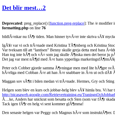
Det blir mest…
2
Deprecated
: preg_replace() [
function.preg-replace
]: The /e modifier 
formatting.php
on line
76
bildlÃ¤nkar nu fÃ¶r tiden. Man hinner tyvÃ¤rr inte skriva sÃ¥ myc
IgÃ¥r var vi och trÃ¤nade med Kristina TÃ¶rnberg och Kristina Stock
Var tveksam till att “lantisen” Benny skulle greja detta med bara Ã
Han tog inte hÃ¶ och vÃ¤ som jag skulle Ã¶nska men det beror ju pÃ¥
Det jag var mest nÃ¶jd med Ã¤r hans ypperliga markeringsfÃ¶rmÃ¥ga oc
Peter och Cobber gjorde samma Ã¶vningar men med lite hÃ¶gre svÃ
hÃ¤rliga med Cobban Ã¤r att han Ã¤r snabbare in Ã¤n ut och dÃ¥ Ã¤
Maggan sov sÃ¶tt i bilen medan vi trÃ¤nade. Hermes, Gry och Sting
Helgen som blev en kurs och jobbar-helg blev sÃ¥ himla bra. Vi har tr
http://picasaweb.google.com/Retrievertraining.eu/TraningsOchJobbar
Ã…ke, Anders har snickrat som besatta och Sten (som var fÃ¶r skadad
Tack igen fÃ¶r en helg vi sent kommer glÃ¶mma!
Den senaste helgen var Peggy och Magnus hÃ¤r som instruktÃ¶rer. De