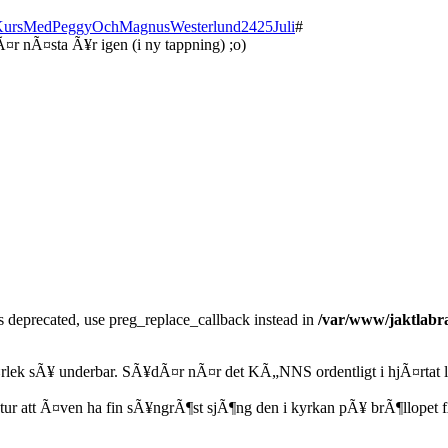
.eu/KursMedPeggyOchMagnusWesterlund2425Juli
#
hÃ¤r nÃ¤sta Ã¥r igen (i ny tappning) ;o)
is deprecated, use preg_replace_callback instead in
/var/www/jaktlabra
Ã¤rlek sÃ¥ underbar. SÃ¥dÃ¤r nÃ¤r det KÃ„NNS ordentligt i hjÃ¤rtat
r att Ã¤ven ha fin sÃ¥ngrÃ¶st sjÃ¶ng den i kyrkan pÃ¥ brÃ¶llopet f