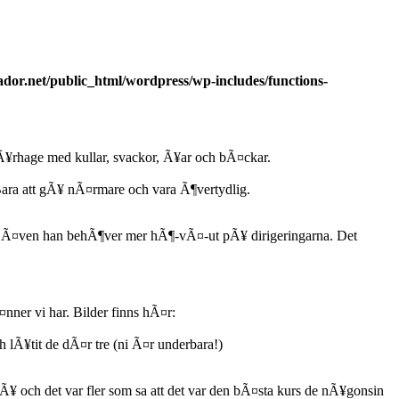
dor.net/public_html/wordpress/wp-includes/functions-
fÃ¥rhage med kullar, svackor, Ã¥ar och bÃ¤ckar.
 Bara att gÃ¥ nÃ¤rmare och vara Ã¶vertydlig.
 Ã¤ven han behÃ¶ver mer hÃ¶-vÃ¤-ut pÃ¥ dirigeringarna. Det
¤nner vi har. Bilder finns hÃ¤r:
 lÃ¥tit de dÃ¤r tre (ni Ã¤r underbara!)
¥ och det var fler som sa att det var den bÃ¤sta kurs de nÃ¥gonsin