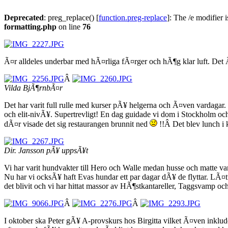
Deprecated
: preg_replace() [
function.preg-replace
]: The /e modifier 
formatting.php
on line
76
Ã¤r alldeles underbar med hÃ¤rliga fÃ¤rger och hÃ¶g klar luft. Det 
Â
Vilda BjÃ¶rnbÃ¤r
Det har varit full rulle med kurser pÃ¥ helgerna och Ã¤ven vardaga
och elit-nivÃ¥. Supertrevligt! En dag guidade vi dom i Stockholm o
dÃ¤r visade det sig restaurangen brunnit ned
!!Â Det blev lunch i 
Dir. Jansson pÃ¥ uppsÃ¥t
Vi har varit hundvakter till Hero och Walle medan husse och matte v
Nu har vi ocksÃ¥ haft Evas hundar ett par dagar dÃ¥ de flyttar. LÃ¤tt
det blivit och vi har hittat massor av HÃ¶stkantareller, Taggsvamp 
Â
Â
I oktober ska Peter gÃ¥ A-provskurs hos Birgitta vilket Ã¤ven inklud