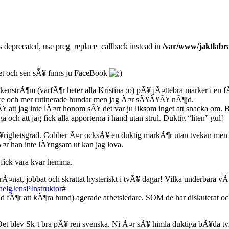
is deprecated, use preg_replace_callback instead in
/var/www/jaktlabra
ket och sen sÃ¥ finns ju FaceBook
enstrÃ¶m (varfÃ¶r heter alla Kristina ;o) pÃ¥ jÃ¤ttebra marker i en 
¤ldre och mer rutinerade hundar men jag Ã¤r sÃ¥Ã¥Ã¥ nÃ¶jd.
 att jag inte lÃ¤rt honom sÃ¥ det var ju liksom inget att snacka om.
h att jag fick alla apporterna i hand utan strul. Duktig “liten” gul!
¥righetsgrad. Cobber Ã¤r ocksÃ¥ en duktig markÃ¶r utan tvekan men
r han inte lÃ¥ngsam ut kan jag lova.
 fick vara kvar hemma.
Ã¤nat, jobbat och skrattat hysteriskt i tvÃ¥ dagar! Vilka underbara vÃ
helgJensPInstruktor
#
 fÃ¶r att kÃ¶ra hund) agerade arbetsledare. SOM de har diskuterat och
t blev Sk-t bra pÃ¥ ren svenska. Ni Ã¤r sÃ¥ himla duktiga bÃ¥da tvÃ