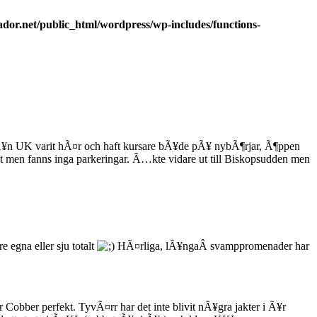
dor.net/public_html/wordpress/wp-includes/functions-
 frÃ¥n UK varit hÃ¤r och haft kursare bÃ¥de pÃ¥ nybÃ¶rjar, Ã¶ppen
t men fanns inga parkeringar. Ã…kte vidare ut till Biskopsudden men
 egna eller sju totalt
HÃ¤rliga, lÃ¥ngaÂ svamppromenader har
ar Cobber perfekt. TyvÃ¤rr har det inte blivit nÃ¥gra jakter i Ã¥r