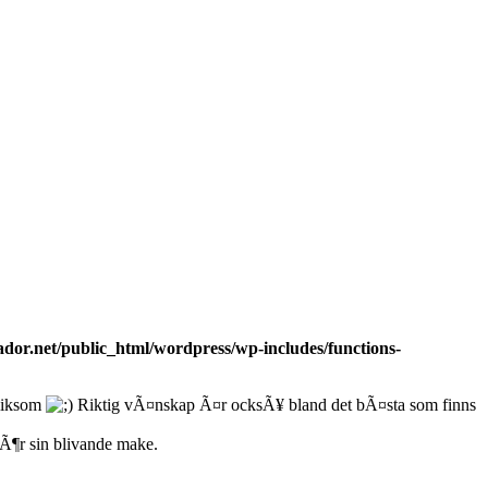
dor.net/public_html/wordpress/wp-includes/functions-
 liksom
Riktig vÃ¤nskap Ã¤r ocksÃ¥ bland det bÃ¤sta som finns
Ã¶r sin blivande make.