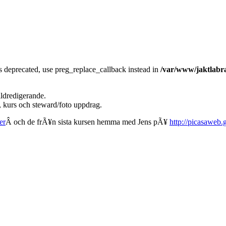
is deprecated, use preg_replace_callback instead in
/var/www/jaktlabra
ildredigerande.
 kurs och steward/foto uppdrag.
er
Â och de frÃ¥n sista kursen hemma med Jens pÃ¥
http://picasaweb.