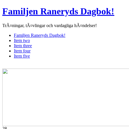
Familjen Raneryds Dagbok!
TrÃ¤ningar, tÃ¤vlingar och vardagliga hÃ¤ndelser!
Familjen Raneryds Dagbok!
Item two
Item three
Item four
Item five
28