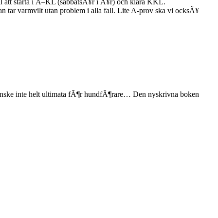
ll att starta i Ã–KL (sabbatsÃ¥r i Ã¥r) och klara KKL.
n tar varmvilt utan problem i alla fall. Lite A-prov ska vi ocksÃ¥
anske inte helt ultimata fÃ¶r hundfÃ¶rare… Den nyskrivna boken