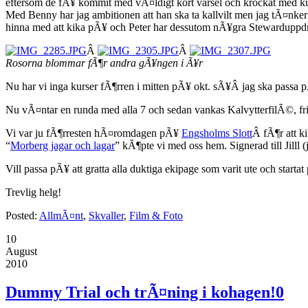
eftersom de fÃ¥ kommit med vÃ¤ldigt kort varsel och krockat med kurse
Med Benny har jag ambitionen att han ska ta kallvilt men jag tÃ¤nker i
hinna med att kika pÃ¥ och Peter har dessutom nÃ¥gra Stewarduppd
Â
Â
Rosorna blommar fÃ¶r andra gÃ¥ngen i Ã¥r
Nu har vi inga kurser fÃ¶rren i mitten pÃ¥ okt. sÃ¥Â jag ska passa
Nu vÃ¤ntar en runda med alla 7 och sedan vankas KalvytterfilÃ©, fri
Vi var ju fÃ¶rresten hÃ¤romdagen pÃ¥
Engsholms Slott
Â fÃ¶r att 
“
Morberg jagar och lagar
” kÃ¶pte vi med oss hem. Signerad till Jilll (j
Vill passa pÃ¥ att gratta alla duktiga ekipage som varit ute och starta
Trevlig helg!
Posted:
AllmÃ¤nt
,
Skvaller
,
Film & Foto
10
August
2010
Dummy Trial och trÃ¤ning i kohagen!
0