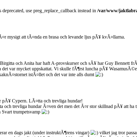
is deprecated, use preg_replace_callback instead in
/var/www/jaktlabra
Ã¤r mysigt att tÃ¤nda en brasa och levande ljus pÃ¥ kvÃ¤llarna.
r. Birgitta och Anita har haft A-provskurser och sÃ¥ har Guy Bennett
ch det var mycket uppskattat. Vi skulle fÃ¶rst luncha pÃ¥ WasamusÃ©e
kaknÃ¤stornet istÃ¤llet och det var inte alls dumt
ar pÃ¥ Cypern. LÃ¤tta och trevliga hundar!
a och trevliga hundar Ã¤ven det men det Ã¤r stor skillnad pÃ¥ att ha tre
och Svart trumpetsvamp
erar en dags jakt (under instruktÃ¶rens vingar)
vilket jag tror pass