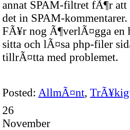
annat SPAM-filtret fÃ¶r att
det in SPAM-kommentarer.
FÃ¥r nog Ã¶verlÃ¤gga en he
sitta och lÃ¤sa php-filer s
tillrÃ¤tta med problemet.
Posted:
AllmÃ¤nt
,
TrÃ¥kig
26
November