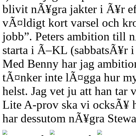
blivit nÃ¥gra jakter i Ã¥r
vÃ¤ldigt kort varsel och kr
jobb”. Peters ambition till n
starta i Ã–KL (sabbatsÃ¥r 
Med Benny har jag ambitione
tÃ¤nker inte lÃ¤gga hur my
helst. Jag vet ju att han tar 
Lite A-prov ska vi ocksÃ¥ 
har dessutom nÃ¥gra Stewa