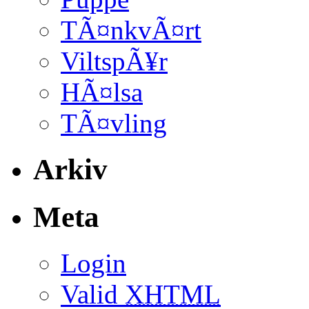
TÃ¤nkvÃ¤rt
ViltspÃ¥r
HÃ¤lsa
TÃ¤vling
Arkiv
Meta
Login
Valid
XHTML