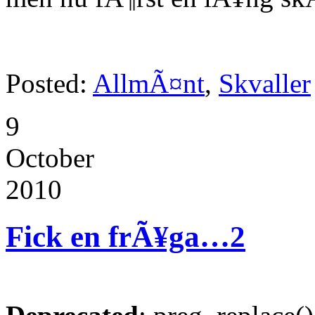
Posted:
AllmÃ¤nt
,
Skvaller
9
October
2010
Fick en frÃ¥ga…
2