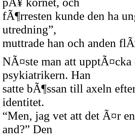
pÃ¥ kornet, och
fÃ¶rresten kunde den ha un
utredning”,
muttrade han och anden flÃ
NÃ¤ste man att upptÃ¤cka 
psykiatrikern. Han
satte bÃ¶ssan till axeln ef
identitet.
“Men, jag vet att det Ã¤r e
and?” Den