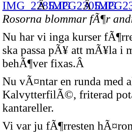
Â
Â
Rosorna blommar fÃ¶r and
Nu har vi inga kurser fÃ¶rr
ska passa pÃ¥ att mÃ¥la i 
behÃ¶ver fixas.Â
Nu vÃ¤ntar en runda med al
KalvytterfilÃ©, friterad po
kantareller.
Vi var ju fÃ¶rresten hÃ¤