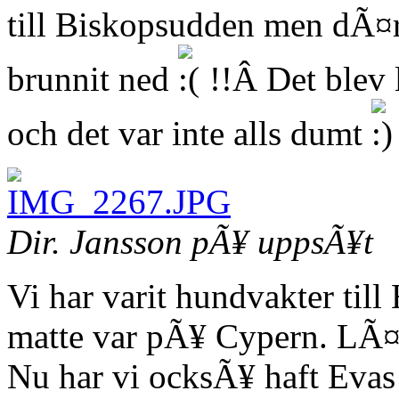
till Biskopsudden men dÃ¤r 
brunnit ned
!!Â Det blev 
och det var inte alls dumt
Dir. Jansson pÃ¥ uppsÃ¥t
Vi har varit hundvakter til
matte var pÃ¥ Cypern. LÃ¤t
Nu har vi ocksÃ¥ haft Evas