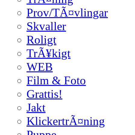
Prov/TÃ¤vlingar
Skvaller
Roligt
TrÃ¥kigt
WEB
Film & Foto
Grattis!
Jakt
KlickertrÃ¤ning
Puppe