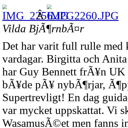
Â
Vilda BjÃ¶rnbÃ¤r
Det har varit full rulle me
vardagar. Birgitta och Anit
har Guy Bennett frÃ¥n UK v
bÃ¥de pÃ¥ nybÃ¶rjar, Ã¶pp
Supertrevligt! En dag guid
var mycket uppskattat. Vi s
WasamusÃ©et men fanns ing