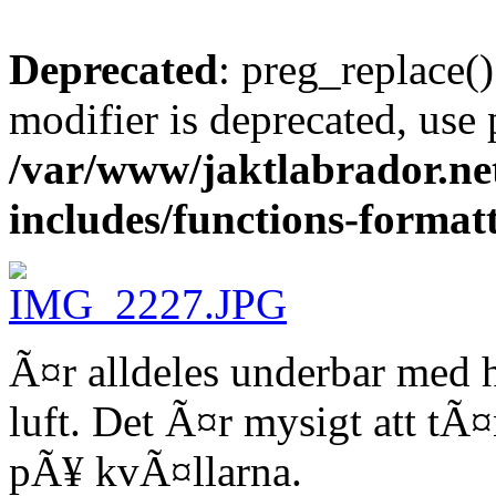
Deprecated
: preg_replace()
modifier is deprecated, use
/var/www/jaktlabrador.ne
includes/functions-format
Ã¤r alldeles underbar med 
luft. Det Ã¤r mysigt att tÃ
pÃ¥ kvÃ¤llarna.