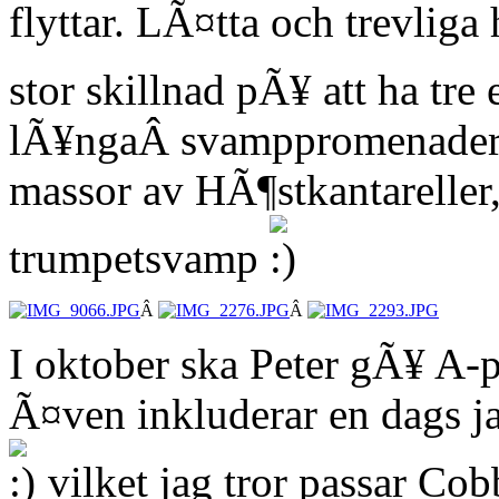
flyttar. LÃ¤tta och trevlig
stor skillnad pÃ¥ att ha tre 
lÃ¥ngaÂ svamppromenader ha
massor av HÃ¶stkantareller
trumpetsvamp
Â
Â
I oktober ska Peter gÃ¥ A-p
Ã¤ven inkluderar en dags ja
vilket jag tror passar Cob