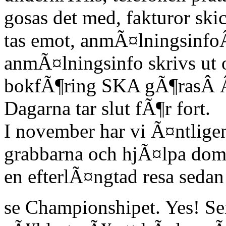
gosas det med, fakturor ski
tas emot, anmÃ¤lningsinfoÂ
anmÃ¤lningsinfo skrivs ut 
bokfÃ¶ring SKA gÃ¶rasÂ 
Dagarna tar slut fÃ¶r fort.
I november har vi Ã¤ntligen
grabbarna och hjÃ¤lpa dom l
en efterlÃ¤ngtad resa sed
se Championshipet. Yes! S