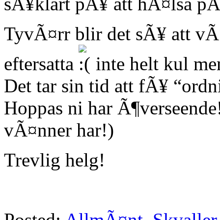
sÃ¥klart pÃ¥ att hÃ¤lsa pÃ
TyvÃ¤rr blir det sÃ¥ att vÃ
eftersatta
inte helt kul m
Det tar sin tid att fÃ¥ “or
Hoppas ni har Ã¶verseende! (
vÃ¤nner har!)
Trevlig helg!
Posted:
AllmÃ¤nt
,
Skvaller