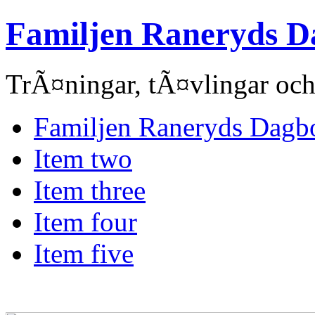
Familjen Raneryds D
TrÃ¤ningar, tÃ¤vlingar och
Familjen Raneryds Dagb
Item two
Item three
Item four
Item five