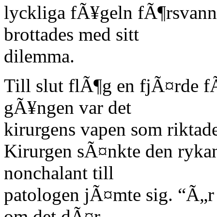
lyckliga fÃ¥geln fÃ¶rsvann
brottades med sitt
dilemma.
Till slut flÃ¶g en fjÃ¤rde 
gÃ¥ngen var det
kirurgens vapen som rikta
Kirurgen sÃ¤nkte den ryka
nonchalant till
patologen jÃ¤mte sig. “Ã„r 
om det dÃ¤r