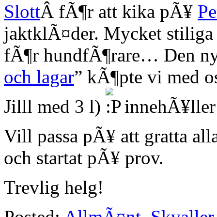
Slott
Â fÃ¶r att kika pÃ¥
Pe
jaktklÃ¤der. Mycket stiliga
fÃ¶r hundfÃ¶rare… Den ny
och lagar
” kÃ¶pte vi med oss
Jilll med 3 l)
innehÃ¥ller 
Vill passa pÃ¥ att gratta al
och startat pÃ¥ prov.
Trevlig helg!
Posted:
AllmÃ¤nt
,
Skvaller