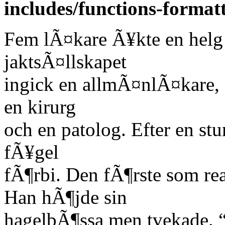
includes/functions-format
Fem lÃ¤kare Ã¥kte en helg 
jaktsÃ¤llskapet
ingick en allmÃ¤nlÃ¤kare, e
en kirurg
och en patolog. Efter en st
fÃ¥gel
fÃ¶rbi. Den fÃ¶rste som re
Han hÃ¶jde sin
hagelbÃ¶ssa men tvekade. “