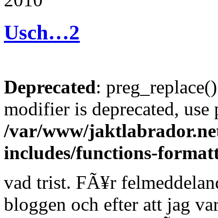
Usch…
2
Deprecated
: preg_replace()
modifier is deprecated, use
/var/www/jaktlabrador.ne
includes/functions-format
vad trist. FÃ¥r felmeddela
bloggen och efter att jag va