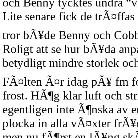
och Benny tycktes undra “
Lite senare fick de trÃ¤ffa
tror bÃ¥de Benny och Cobb
Roligt att se hur bÃ¥da anpa
betydligt mindre storlek oc
FÃ¤lten Ã¤r idag pÃ¥ fm for
frost. HÃ¶g klar luft och 
egentligen inte Ã¶nska av e
plocka in alla vÃ¤xter frÃ¥
men nu fÃ¶rst en lÃ¥ng sk