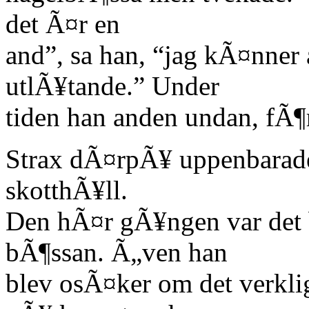
det Ã¤r en
and”, sa han, “jag kÃ¤nner a
utlÃ¥tande.” Under
tiden han anden undan, fÃ¶
Strax dÃ¤rpÃ¥ uppenbarade 
skotthÃ¥ll.
Den hÃ¤r gÃ¥ngen var det b
bÃ¶ssan. Ã„ven han
blev osÃ¤ker om det verkli