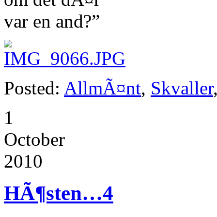
var en and?”
Posted:
AllmÃ¤nt
,
Skvaller
1
October
2010
HÃ¶sten…
4