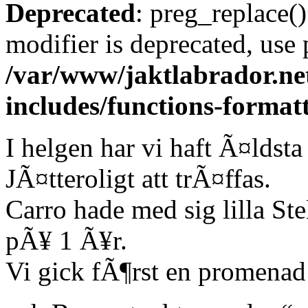
Deprecated
: preg_replace()
modifier is deprecated, use
/var/www/jaktlabrador.ne
includes/functions-format
I helgen har vi haft Ã¤ldst
JÃ¤tteroligt att trÃ¤ffas.
Carro hade med sig lilla Ste
pÃ¥ 1 Ã¥r.
Vi gick fÃ¶rst en promena