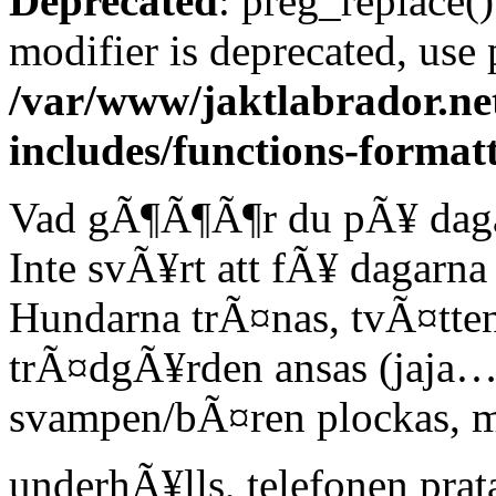
Deprecated
: preg_replace()
modifier is deprecated, use
/var/www/jaktlabrador.ne
includes/functions-format
Vad gÃ¶Ã¶Ã¶r du pÃ¥ daga
Inte svÃ¥rt att fÃ¥ dagarna
Hundarna trÃ¤nas, tvÃ¤tten
trÃ¤dgÃ¥rden ansas (jaja…
svampen/bÃ¤ren plockas, m
underhÃ¥lls, telefonen prat