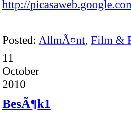
http://picasaweb.google.com
Posted:
AllmÃ¤nt
,
Film & 
11
October
2010
BesÃ¶k
1