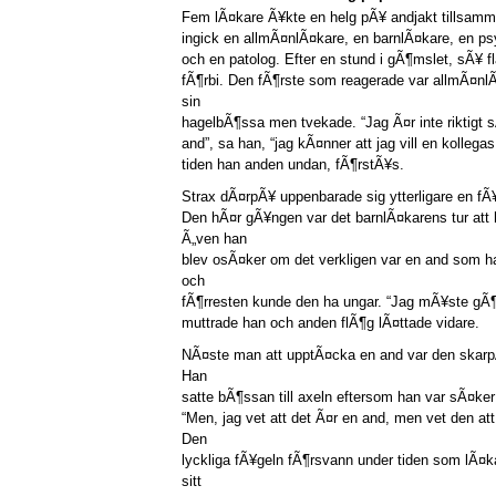
Fem lÃ¤kare Ã¥kte en helg pÃ¥ andjakt tillsamma
ingick en allmÃ¤nlÃ¤kare, en barnlÃ¤kare, en psyk
och en patolog. Efter en stund i gÃ¶mslet, sÃ¥ f
fÃ¶rbi. Den fÃ¶rste som reagerade var allmÃ¤nl
sin
hagelbÃ¶ssa men tvekade. “Jag Ã¤r inte riktigt 
and”, sa han, “jag kÃ¤nner att jag vill en kollega
tiden han anden undan, fÃ¶rstÃ¥s.
Strax dÃ¤rpÃ¥ uppenbarade sig ytterligare en fÃ¥
Den hÃ¤r gÃ¥ngen var det barnlÃ¤karens tur att
Ã„ven han
blev osÃ¤ker om det verkligen var en and som h
och
fÃ¶rresten kunde den ha ungar. “Jag mÃ¥ste gÃ¶r
muttrade han och anden flÃ¶g lÃ¤ttade vidare.
NÃ¤ste man att upptÃ¤cka en and var den skarp
Han
satte bÃ¶ssan till axeln eftersom han var sÃ¤ker 
“Men, jag vet att det Ã¤r en and, men vet den at
Den
lyckliga fÃ¥geln fÃ¶rsvann under tiden som lÃ¤
sitt