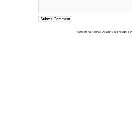
Familjen Raneryds Dagbok!
is proudly p