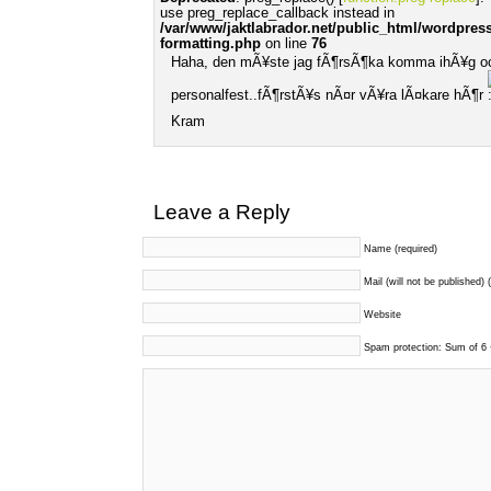
use preg_replace_callback instead in
/var/www/jaktlabrador.net/public_html/wordpress
formatting.php
on line
76
Haha, den mÃ¥ste jag fÃ¶rsÃ¶ka komma ihÃ¥g o
personalfest..fÃ¶rstÃ¥s nÃ¤r vÃ¥ra lÃ¤kare hÃ¶r
Kram
Leave a Reply
Name (required)
Mail (will not be published) 
Website
Spam protection: Sum of 6 