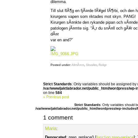
dilemma.
Till slut flÃ¶g en fjÃ¤rde fÃ¥gel fÃ¶rbi, och den
kirurgens vapen som riktades mot skyn. PANG!
Kirurgen sÃ¤nkte den rykande pipan och vÃ¤nde s
patologen jÃ¤mte sig. “Ã„r du snÃ¤ll och gÃ¥r oc
dÃ¤r
var en and?”
Posted under:
AllmÃ¤nt
,
Skvaller
,
Roligt
Strict Standards
: Only variables should be assigned by 
/var/www/jaktlabrador.net/public_html/wordpress/wp-i
on line
584
« Previous post
Strict Standards
: Only variables should 
/var/www/jaktlabrador.net/public_html/wordpress/wp-includes/
1 comment
Maria
:
Deprecated
: preg_replace() [
function.preg-replace
]: