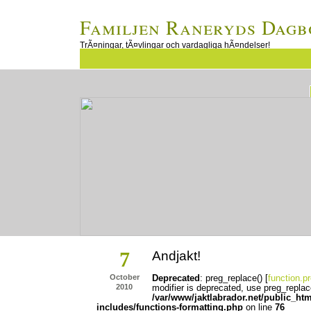
Familjen Raneryds Dagb
TrÃ¤ningar, tÃ¤vlingar och vardagliga hÃ¤ndelser!
7
Andjakt!
October
Deprecated
: preg_replace() [
function.p
2010
modifier is deprecated, use preg_replac
/var/www/jaktlabrador.net/public_ht
includes/functions-formatting.php
on line
76