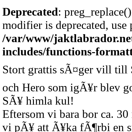
Deprecated
: preg_replace()
modifier is deprecated, use
/var/www/jaktlabrador.ne
includes/functions-format
Stort grattis sÃ¤ger vill ti
och Hero som igÃ¥r blev 
SÃ¥ himla kul!
Eftersom vi bara bor ca. 30
vi pÃ¥ att Ã¥ka fÃ¶rbi en s