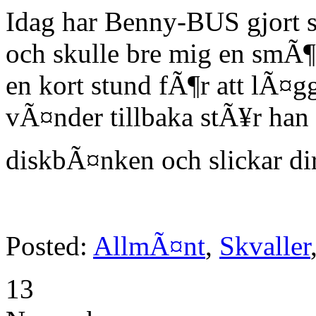
Idag har Benny-BUS gjort s
och skulle bre mig en smÃ¶
en kort stund fÃ¶r att lÃ¤
vÃ¤nder tillbaka stÃ¥r ha
diskbÃ¤nken och slickar di
Posted:
AllmÃ¤nt
,
Skvaller
13