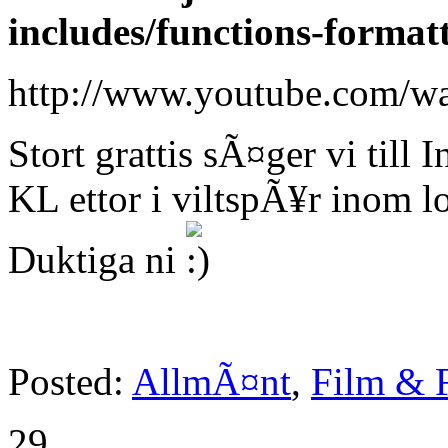
includes/functions-format
http://www.youtube.com
Stort grattis sÃ¤ger vi till 
KL ettor i viltspÃ¥r inom l
Duktiga ni
Posted:
AllmÃ¤nt
,
Film & 
29