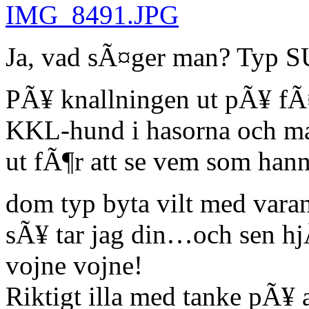
Ja, vad sÃ¤ger man? Typ S
PÃ¥ knallningen ut pÃ¥ fÃ¤
KKL-hund i hasorna och ma
ut fÃ¶r att se vem som han
dom typ byta vilt med vara
sÃ¥ tar jag din…och sen hj
vojne vojne!
Riktigt illa med tanke pÃ¥ a