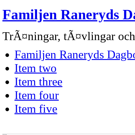
Familjen Raneryds D
TrÃ¤ningar, tÃ¤vlingar och
Familjen Raneryds Dagb
Item two
Item three
Item four
Item five