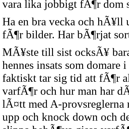
vara lika jobbigt fÃ¶r dom
Ha en bra vecka och hÃ¥ll 
fÃ¶r bilder. Har bÃ¶rjat so
MÃ¥ste till sist ocksÃ¥ bar
hennes insats som domare i
faktiskt tar sig tid att fÃ¶r
varfÃ¶r och hur man har dÃ¶
lÃ¤tt med A-provsreglerna 
upp och knock down och det