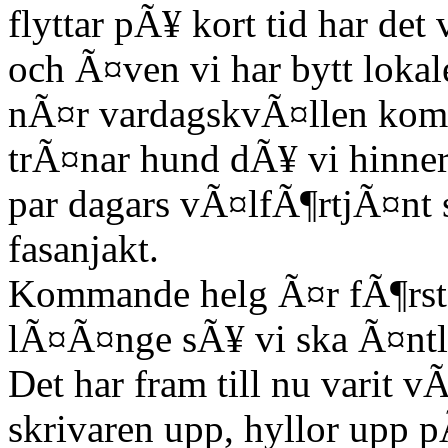
flyttar pÃ¥ kort tid har det 
och Ã¤ven vi har bytt lokal
nÃ¤r vardagskvÃ¤llen komm
trÃ¤nar hund dÃ¥ vi hinner 
par dagars vÃ¤lfÃ¶rtjÃ¤nt
fasanjakt.
Kommande helg Ã¤r fÃ¶rst
lÃ¤Ã¤nge sÃ¥ vi ska Ã¤ntlig
Det har fram till nu varit v
skrivaren upp, hyllor upp 