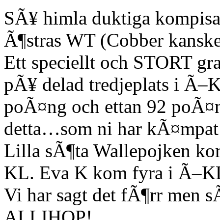
SÃ¥ himla duktiga kompisa
Ã¶stras WT (Cobber kanske s
Ett speciellt och STORT gra
pÃ¥ delad tredjeplats i Ã
poÃ¤ng och ettan 92 poÃ¤
detta…som ni har kÃ¤mpat
Lilla sÃ¶ta Wallepojken ko
KL. Eva K kom fyra i Ã–K
Vi har sagt det fÃ¶rr men 
ALLIHOP!