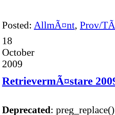
Posted:
AllmÃ¤nt
,
Prov/TÃ
18
October
2009
RetrievermÃ¤stare 200
Deprecated
: preg_replace()