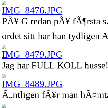
PÃ¥ G redan pÃ¥ fÃ¶rsta 
ordet sitt har han tydlige
Jag har FULL KOLL husse
Ã„ntligen fÃ¥r man hÃ¤mta