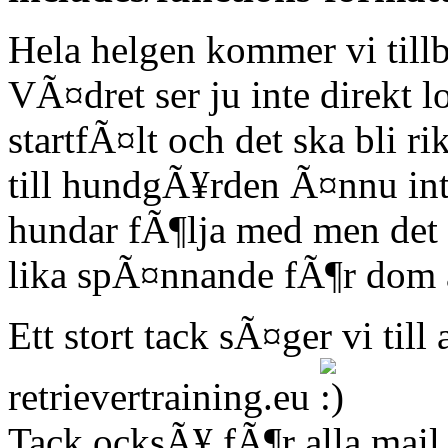
Hela helgen kommer vi till
VÃ¤dret ser ju inte direkt l
startfÃ¤lt och det ska bli r
till hundgÃ¥rden Ã¤nnu int
hundar fÃ¶lja med men det b
lika spÃ¤nnande fÃ¶r dom at
Ett stort tack sÃ¤ger vi til
retrievertraining.eu
Tack ocksÃ¥ fÃ¶r alla mail 