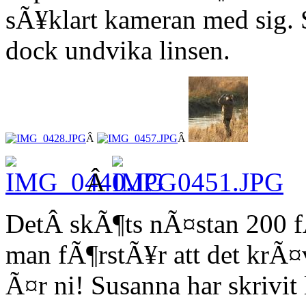
sÃ¥klart kameran med sig.
dock undvika linsen.
Â
Â
Â
DetÂ skÃ¶ts nÃ¤stan 200 f
man fÃ¶rstÃ¥r att det krÃ¤
Ã¤r ni! Susanna har skrivit