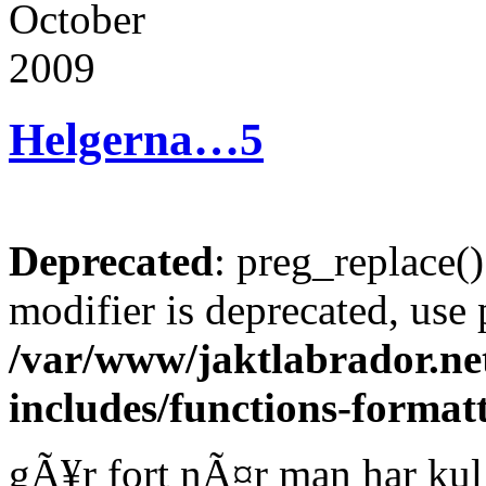
October
2009
Helgerna…
5
Deprecated
: preg_replace()
modifier is deprecated, use
/var/www/jaktlabrador.ne
includes/functions-format
gÃ¥r fort nÃ¤r man har kul 