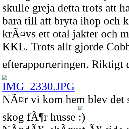
skulle greja detta trots att
bara till att bryta ihop och 
krÃ¤vs ett otal jakter och my
KKL. Trots allt gjorde Cob
efterapporteringen. Riktigt
NÃ¤r vi kom hem blev det 
skog fÃ¶r husse