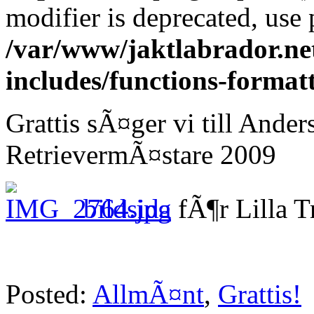
modifier is deprecated, use
/var/www/jaktlabrador.ne
includes/functions-format
Grattis sÃ¤ger vi till Ande
RetrievermÃ¤stare 2009
bildsida
fÃ¶r Lilla 
Posted:
AllmÃ¤nt
,
Grattis!