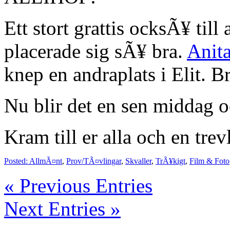
Ett stort grattis ocksÃ¥ til
placerade sig sÃ¥ bra.
Anit
knep en andraplats i Elit. B
Nu blir det en sen middag o
Kram till er alla och en trev
Posted:
AllmÃ¤nt
,
Prov/TÃ¤vlingar
,
Skvaller
,
TrÃ¥kigt
,
Film & Foto
« Previous Entries
Next Entries »