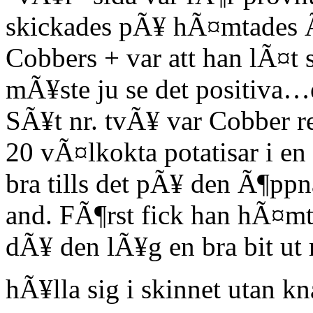
skickades pÃ¥ hÃ¤mtades 
Cobbers + var att han lÃ¤t 
mÃ¥ste ju se det positiva…
SÃ¥t nr. tvÃ¥ var Cobber 
20 vÃ¤lkokta potatisar i e
bra tills det pÃ¥ den Ã¶pp
and. FÃ¶rst fick han hÃ¤mta
dÃ¥ den lÃ¥g en bra bit ut
hÃ¥lla sig i skinnet utan k