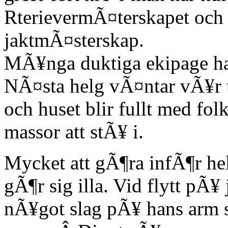
RterievermÃ¤terskapet och
jaktmÃ¤sterskap.
MÃ¥nga duktiga ekipage har 
NÃ¤sta helg vÃ¤ntar vÃ¥r 
och huset blir fullt med fol
massor att stÃ¥ i.
Mycket att gÃ¶ra infÃ¶r he
gÃ¶r sig illa. Vid flytt pÃ¥
nÃ¥got slag pÃ¥ hans arm s