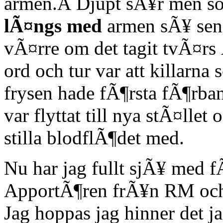
armen.Â Djupt sÃ¥r men so
lÃ¤ngs med
armen sÃ¥ seno
vÃ¤rre om det tagit tvÃ¤rs 
ord och tur var att killarna 
frysen hade fÃ¶rsta fÃ¶rban
var flyttat till nya stÃ¤llet
stilla blodflÃ¶det med.
Nu har jag fullt sjÃ¥ med fÃ
ApportÃ¶ren frÃ¥n RM och 
Jag hoppas jag hinner det ja