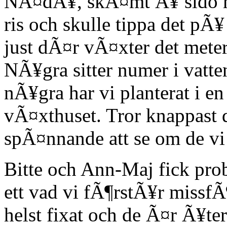
NÃ¤dÃ¥, skÃ¤mt Ã¥ sido men
ris och skulle tippa det pÃ¥
just dÃ¤r vÃ¤xter det met
NÃ¥gra sitter numer i vatte
nÃ¥gra har vi planterat i en
vÃ¤xthuset. Tror knappast d
spÃ¤nnande att se om de vi t
Bitte och Ann-Maj fick prob
ett vad vi fÃ¶rstÃ¥r missf
helst fixat och de Ã¤r Ã¥t