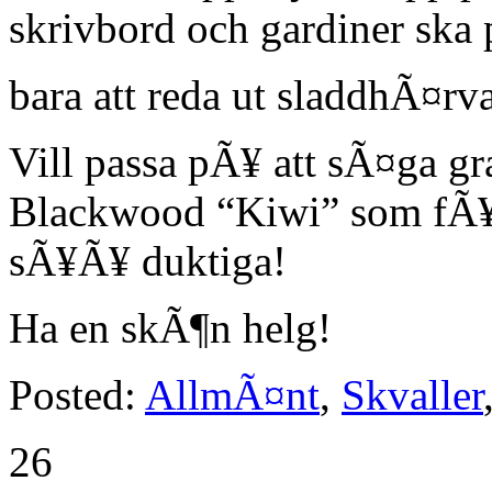
skrivbord och gardiner ska 
bara att reda ut sladdhÃ¤r
Vill passa pÃ¥ att sÃ¤ga gra
Blackwood “Kiwi” som fÃ¥
sÃ¥Ã¥ duktiga!
Ha en skÃ¶n helg!
Posted:
AllmÃ¤nt
,
Skvaller
26