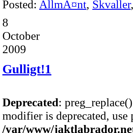
Posted:
AllmÃ¤nt
,
Skvaller
8
October
2009
Gulligt!
1
Deprecated
: preg_replace()
modifier is deprecated, use
/var/www/jaktlabrador.ne