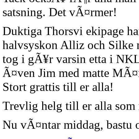
satsning. Det vÃ¤rmer!
Duktiga Thorsvi ekipage har
halvsyskon Alliz och Silke
tog i gÃ¥r varsin etta i N
Ã¤ven Jim med matte MÃ¤rta
Stort grattis till er alla!
Trevlig helg till er alla som
Nu vÃ¤ntar middag, bastu