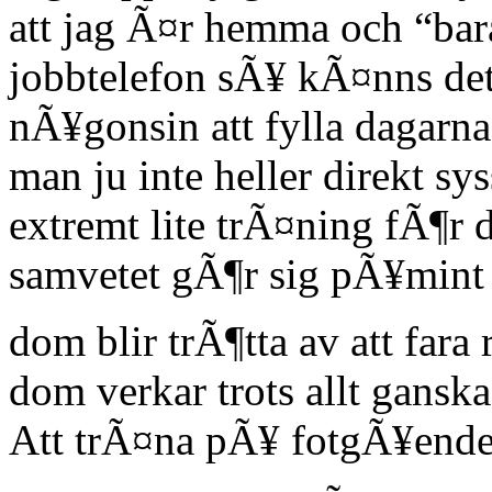
att jag Ã¤r hemma och “bar
jobbtelefon sÃ¥ kÃ¤nns de
nÃ¥gonsin att fylla dagar
man ju inte heller direkt s
extremt lite trÃ¤ning fÃ¶r d
samvetet gÃ¶r sig pÃ¥mint
dom blir trÃ¶tta av att far
dom verkar trots allt gansk
Att trÃ¤na pÃ¥ fotgÃ¥ende