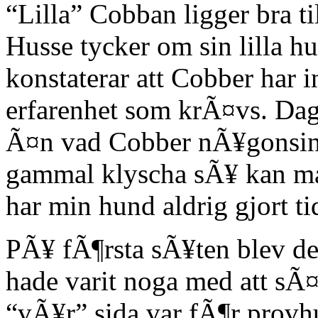
“Lilla” Cobban ligger bra ti
Husse tycker om sin lilla
konstaterar att Cobber har 
erfarenhet som krÃ¤vs. Dage
Ã¤n vad Cobber nÃ¥gonsin ut
gammal klyscha sÃ¥ kan ma
har min hund aldrig gjort ti
PÃ¥ fÃ¶rsta sÃ¥ten blev det
hade varit noga med att sÃ¤g
“vÃ¥r” sida var fÃ¶r prov