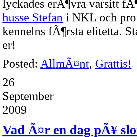
lyckades erÃ¶vra varsitt fÃ¶
husse Stefan
i NKL och pr
kennelns fÃ¶rsta elitetta. Sta
er!
Posted:
AllmÃ¤nt
,
Grattis!
26
September
2009
Vad Ã¤r en dag pÃ¥ sl