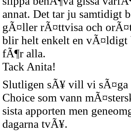
slippa behÃ¶va gissa varfÃ¶r
annat. Det tar ju samtidigt 
gÃ¤ller rÃ¤ttvisa och orÃ¤
blir helt enkelt en vÃ¤ldig
fÃ¶r alla.
Tack Anita!
Slutligen sÃ¥ vill vi sÃ¤ga 
Choice som vann mÃ¤sterska
sista apporten men geneomg
dagarna tvÃ¥.